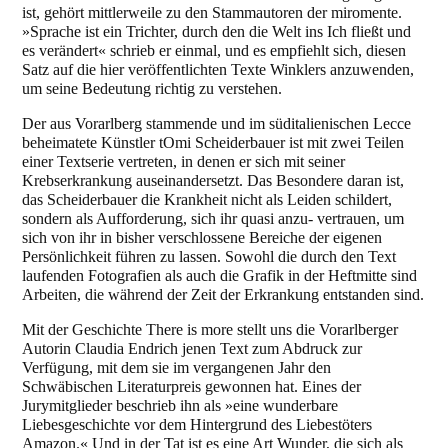
ist, gehört mittlerweile zu den Stammautoren der
miromente.
»Sprache ist ein Trichter, durch den die Welt ins Ich fließt und
es verändert« schrieb er einmal, und es empfiehlt sich, diesen
Satz auf die hier veröffentlichten Texte Winklers anzuwenden,
um seine Bedeutung richtig zu verstehen.
Der aus Vorarlberg stammende und im süditalienischen Lecce
beheimatete Künstler tOmi Scheiderbauer ist mit zwei Teilen
einer Textserie vertreten, in denen er sich mit seiner
Krebserkrankung auseinandersetzt. Das Besondere daran ist,
das Scheiderbauer die Krankheit nicht als Leiden schildert,
sondern als Aufforderung, sich ihr quasi anzu- vertrauen, um
sich von ihr in bisher verschlossene Bereiche der eigenen
Persönlichkeit führen zu lassen. Sowohl die durch den Text
laufenden Fotografien als auch die Grafik in der Heftmitte sind
Arbeiten, die während der Zeit der Erkrankung entstanden sind.
Mit der Geschichte There is more
stellt uns die Vorarlberger
Autorin Claudia Endrich jenen Text zum Abdruck zur
Verfügung, mit dem sie im vergangenen Jahr den
Schwäbischen Literaturpreis gewonnen hat. Eines der
Jurymitglieder beschrieb ihn als »eine wunderbare
Liebesgeschichte vor dem Hintergrund des Liebestöters
Amazon.« Und in der Tat ist es eine Art Wunder, die sich als