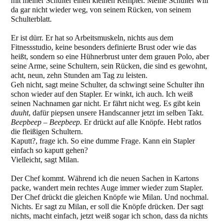
mit meiner Schulter einen kleinen Rempler. Meine Schulter will
da gar nicht wieder weg, von seinem Rücken, von seinem
Schulterblatt.
Er ist dürr. Er hat so Arbeitsmuskeln, nichts aus dem
Fitnessstudio, keine besonders definierte Brust oder wie das
heißt, sondern so eine Hühnerbrust unter dem grauen Polo, aber
seine Arme, seine Schultern, sein Rücken, die sind es gewohnt,
acht, neun, zehn Stunden am Tag zu leisten.
Geh nicht, sagt meine Schulter, da schwingt seine Schulter ihn
schon wieder auf den Stapler. Er winkt, ich auch. Ich weiß
seinen Nachnamen gar nicht. Er fährt nicht weg. Es gibt kein
duuht
, dafür piepsen unsere Handscanner jetzt im selben Takt.
Beepbeep – Beepbeep.
Er drückt auf alle Knöpfe. Hebt ratlos
die fleißigen Schultern.
Kaputt?, frage ich. So eine dumme Frage. Kann ein Stapler
einfach so kaputt gehen?
Vielleicht, sagt Milan.
Der Chef kommt. Während ich die neuen Sachen in Kartons
packe, wandert mein rechtes Auge immer wieder zum Stapler.
Der Chef drückt die gleichen Knöpfe wie Milan. Und nochmal.
Nichts. Er sagt zu Milan, er soll die Knöpfe drücken. Der sagt
nichts, macht einfach, jetzt weiß sogar ich schon, dass da nichts