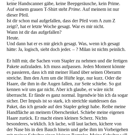
keine Handscanner gäbe, keine Beepgeräusche, kein Prime.
Auf seinem grauen T-Shirt steht
Prime
. Auf meinem ist nur
dieser Pfeil.
Ist dir schon mal aufgefallen, dass der Pfeil vom A zum Z
zeigt?, hat er letzte Woche gesagt. War es mir nicht.
Wann ist dir das aufgefallen?
Heute.
Und dann hat er es mir gleich gesagt. Was, wenn ich gesagt
hätte: Ja, logisch, sieht doch jeder. – ? Milan ist nichts peinlich.
Er hilft mir, die Sachen vom Stapler zu nehmen und die fertigen
Pakete aufzuladen. Ich muss aufpassen. Jeden Moment könnte
es passieren, dass ich mit meiner Hand über seinen Oberarm
streiche. Ihm den Arm um die Hüfte lege, nur kurz. Oder die
Haare, die ihm in die Augen fallen, zur Seite schiebe. So gut
kennen wir uns gar nicht. Aber ich glaube, er wäre nicht
überrascht. Er fände es ganz normal. Irgendwie bin ich da sogar
sicher. Der Impuls ist so stark, ich streichle stattdessen das
Paket, das ich gerade auf den Stapler gelegt habe. Reibe meine
Handfläche an meinem Oberschenkel. Schiebe meine eigenen
Haare zurück. Er macht einen kleinen Scherz. Nichts
besonderes, wirklich. Ich lache, will laut lachen, kichere von
der Nase bis in den Bauch hinein und gebe ihm im Vorbeigehen