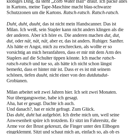
klobiges Ding, da steht „Zorb Water Ball“ drauf. Ich packe alles
in Kartons, meine Tape-Maschine macht blau-schwarze
Schutzzonen um die Kartons.
Ratsch-ratsch. Ratsch-ratsch.
Duht, duht, duuht,
das ist nicht mein Handscanner. Das ist
Milan. Ich weiß, sein Stapler kann nicht anders klingen als die
der anderen. Aber ich höre es. Die anderen machen
dut, dut,
dut,
oder
nät, nät, nät,
aber er, das ist anders. Ruhiger. Sanfter.
Als hätte er Angst, mich zu erschrecken, als wollte er so
vorsichtig an mich heranfahren, dass er mir mit dem Arm des
Staplers auf die Schulter tippen könnte. Ich mache
ratsch-
ratsch-ratsch
und tue so, als hätte ich nicht schon längst
bemerkt, dass er hinter mir ist. Dass er es ist mit seinem
schönen, tiefen
duuht
, nicht einer von den
dutdutudut
-
Grobianen.
Milan arbeitet seit zwei Jahren hier. Ich seit zwei Monaten.
Nur übergangsweise, habe ich gesagt.
Aha, hat er gesagt. Dachte ich auch.
Und danach?, hat er nicht gefragt. Zum Glück.
Das
duht, duht
hat aufgehört. Ich drehe mich um, weil seine
Anwesenheit spüre ich trotzdem. Er sitzt im Fahrersitz, die
Arme vor der Brust gekreuzt, die Finger unter den Ellbogen
eingeklemmt. Sitzt und schaut mich an, einfach so, als ob es