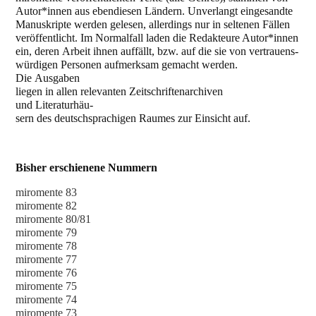
Autor*innen aus ebendiesen Ländern. Unverlangt eingesandte
Manuskrip
te
werden ge
lesen, allerdings nur
in seltenen
Fällen
veröffentlicht. Im Normalfall laden die Redakteure Autor*innen
ein, deren Arbeit ihnen auffällt, bzw. auf die sie von vertrauens-
würdigen Personen aufmerksam gemacht werden.
Die Ausgaben
liegen in allen relevanten Zeitschriften
archiven
und
Literaturhäu-
sern des
deutschsprachigen
Raumes zur Einsicht auf.
Bisher erschienene Nummern
miromente 83
miromente 82
miromente 80/81
miromente 79
miromente 78
miromente 77
miromente 76
miromente 75
miromente 74
miromente 73